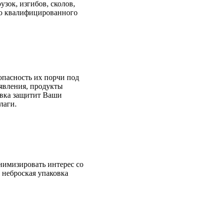
зок, изгибов, сколов,
ко квалифицированного
опасность их порчи под
явления, продукты
ковка защитит Ваши
лаги.
нимизировать интерес со
 неброская упаковка