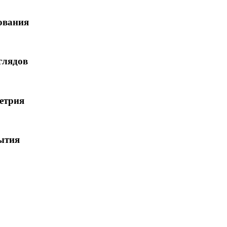
ования
глядов
етрия
ытия