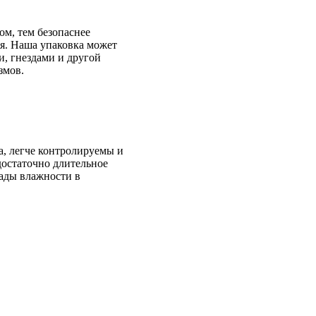
ом, тем безопаснее
ия. Наша упаковка может
и, гнездами и другой
змов.
, легче контролируемы и
достаточно длительное
пады влажности в